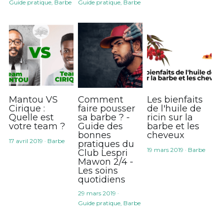
Guide pratique,
Barbe
Guide pratique,
Barbe
Mantou VS
Comment
Les bienfaits
Cirique :
faire pousser
de l'huile de
Quelle est
sa barbe ? -
ricin sur la
votre team ?
Guide des
barbe et les
bonnes
cheveux
17 avril 2019
·
Barbe
pratiques du
19 mars 2019
·
Barbe
Club Lespri
Mawon 2/4 -
Les soins
quotidiens
29 mars 2019
·
Guide pratique,
Barbe