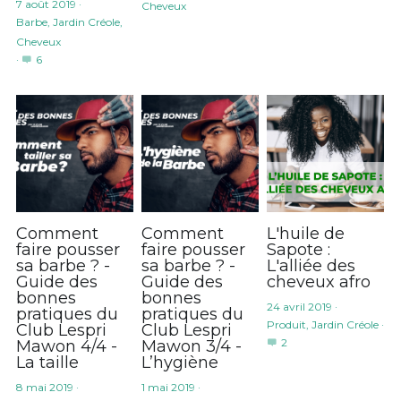
7 août 2019
·
Cheveux
Barbe,
Jardin Créole,
Cheveux
·
6
Comment
Comment
L'huile de
faire pousser
faire pousser
Sapote :
sa barbe ? -
sa barbe ? -
L'alliée des
Guide des
Guide des
cheveux afro
bonnes
bonnes
24 avril 2019
·
pratiques du
pratiques du
Produit,
Jardin Créole
·
Club Lespri
Club Lespri
2
Mawon 4/4 -
Mawon 3/4 -
La taille
L’hygiène
8 mai 2019
·
1 mai 2019
·