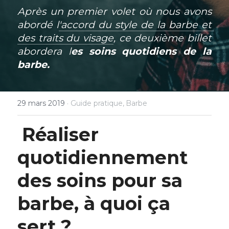
Après un premier volet où nous avons 
abordé l
'accord du style de la barbe et 
des traits du visage
, ce deuxième billet 
abordera l
es soins quotidiens de la 
barbe.
29 mars 2019
·
Guide pratique,
Barbe
Réaliser 
quotidiennement 
des soins pour sa 
barbe, à quoi ça 
sert ? 