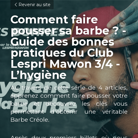
Revenir au site
Comment faire 
pousser sa barbe ? - 
Guide des bonnes 
pratiques du Club 
Lespri Mawon 3/4 - 
L’hygiène
Au travers de cette série de 4 articles, 
apprenez comment faire pousser votre 
barbe et découvrez les clés vous 
permettant d'obtenir une véritable 
Barbe Créole.
Après deux premiers billets où nous 